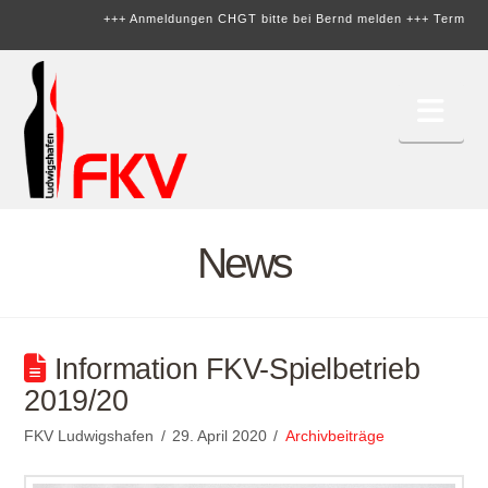
+++ Anmeldungen CHGT bitte bei Bernd melden +++
Termine on
Nav
News
Information FKV-Spielbetrieb
2019/20
FKV Ludwigshafen
29. April 2020
Archivbeiträge