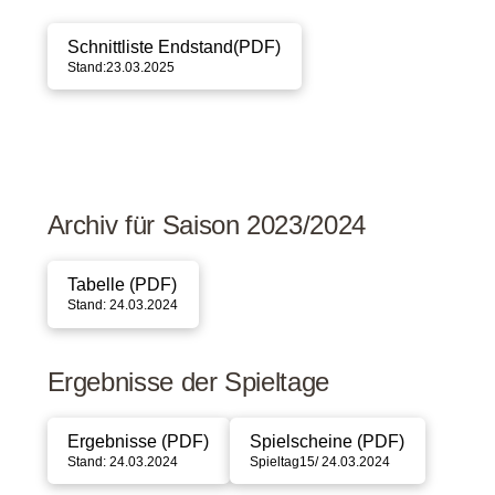
Schnittliste Endstand(PDF)
Stand:23.03.2025
Archiv für Saison 2023/2024
Tabelle (PDF)
Stand: 24.03.2024
Ergebnisse der Spieltage
Ergebnisse (PDF)
Spielscheine (PDF)
Stand: 24.03.2024
Spieltag15/ 24.03.2024