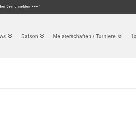
ei Bernd melden +++
Termine online
+++
T
ws
Saison
Meisterschaften / Turniere