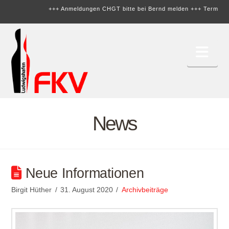
+++ Anmeldungen CHGT bitte bei Bernd melden +++
Termine on
Nav
News
Neue Informationen
Birgit Hüther
31. August 2020
Archivbeiträge