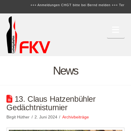
+++ Anmeldungen CHGT bitte bei Bernd melden +++
Termine
Nav
News
13. Claus Hatzenbühler
Gedächtnisturnier
Birgit Hüther
2. Juni 2024
Archivbeiträge